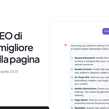
EO di
migliore
lla pagina
 aprile 2025