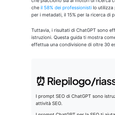
che piacciono sia ai motori di ricerca 
che
il 58% dei professionisti
lo utilizza
per i metadati, il 15% per la ricerca di 
Tuttavia, i risultati di ChatGPT sono eff
istruzioni. Questa guida ti mostra co
effettua una condivisione di oltre 30 e
⏰ Riepilogo/rias
I prompt SEO di ChatGPT sono istruz
attività SEO.
I prompt ChatGPT per la SEO ti aiut