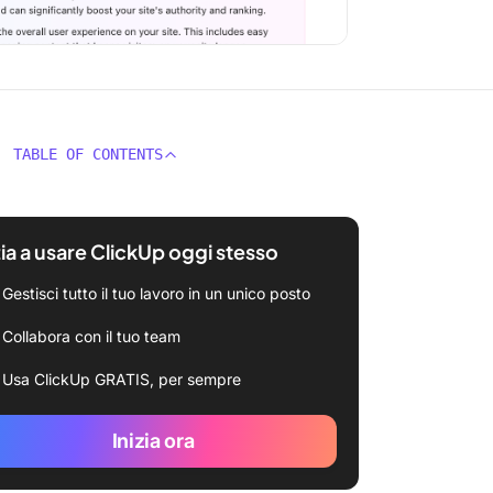
TABLE OF CONTENTS
zia a usare ClickUp oggi stesso
Gestisci tutto il tuo lavoro in un unico posto
Collabora con il tuo team
Usa ClickUp GRATIS, per sempre
Inizia ora