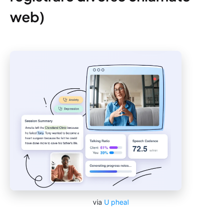
web)
via
U
pheal