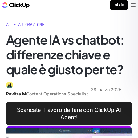
Blog di ClickUp
Inizia
Ope
AI E AUTOMAZIONE
Agente IA vs chatbot:
differenze chiave e
quale è giusto per te?
28 marzo 2025
Pavitra M
Content Operations Specialist
Scaricate il lavoro da fare con ClickUp AI
Agent!