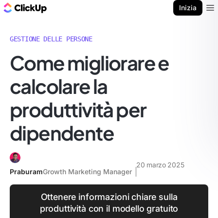
Blog di ClickUp
Inizia
Ope
GESTIONE DELLE PERSONE
Come migliorare e
calcolare la
produttività per
dipendente
20 marzo 2025
Praburam
Growth Marketing Manager
Ottenere informazioni chiare sulla
produttività con il modello gratuito