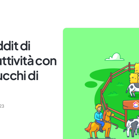
ddit di
ttività con
ucchi di
23