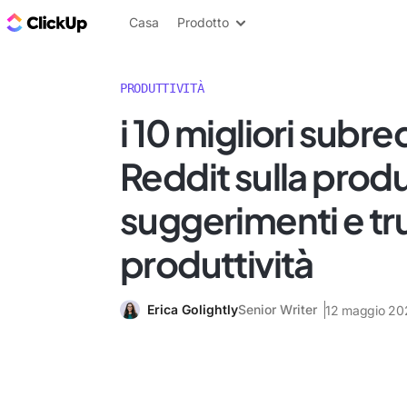
Blog di ClickUp
Casa
Prodotto
PRODUTTIVITÀ
i 10 migliori subre
Reddit sulla produ
suggerimenti e tr
produttività
Erica Golightly
Senior Writer
12 maggio 20