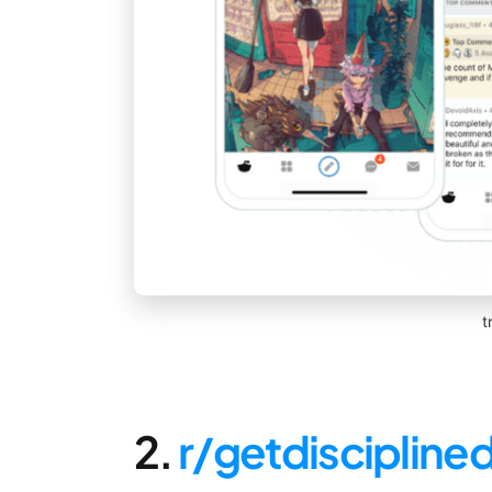
t
2.
r/getdiscipline