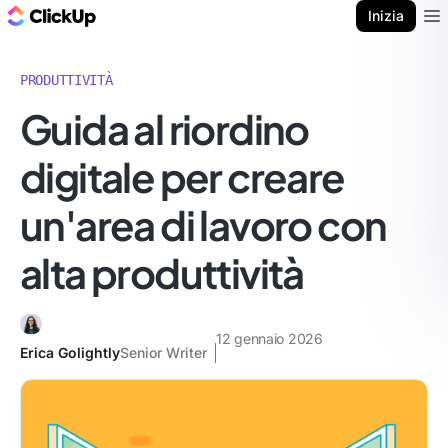
Blog di ClickUp
Inizia
Ope
PRODUTTIVITÀ
Guida al riordino
digitale per creare
un'area di lavoro con
alta produttività
12 gennaio 2026
Erica Golightly
Senior Writer