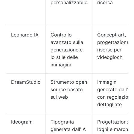
personalizzabile
ricerca
Leonardo IA
Controllo
Concept art,
avanzato sulla
progettazione d
generazione e
risorse per
lo stile delle
videogiochi
immagini
DreamStudio
Strumento open
Immagini
source basato
generate dall'IA
sul web
con regolazioni
dettagliate
Ideogram
Tipografia
Progettazione d
generata dall'IA
loghi e marchi