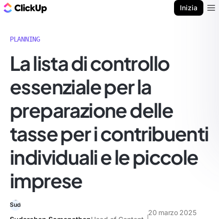
Blog di ClickUp
Inizia
Ope
PLANNING
La lista di controllo
essenziale per la
preparazione delle
tasse per i contribuenti
individuali e le piccole
imprese
20 marzo 2025