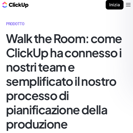
Blog di ClickUp
Inizia
Ope
PRODOTTO
Walk the Room: come
ClickUp ha connesso i
nostri team e
semplificato il nostro
processo di
pianificazione della
produzione