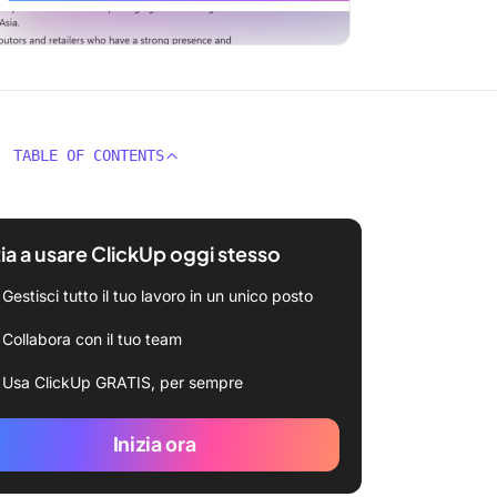
TABLE OF CONTENTS
zia a usare ClickUp oggi stesso
Gestisci tutto il tuo lavoro in un unico posto
Collabora con il tuo team
Usa ClickUp GRATIS, per sempre
Inizia ora