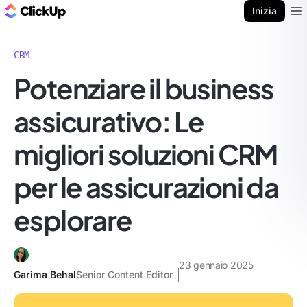
Blog di ClickUp
Inizia
Ope
CRM
Potenziare il business
assicurativo: Le
migliori soluzioni CRM
per le assicurazioni da
esplorare
23 gennaio 2025
Garima Behal
Senior Content Editor