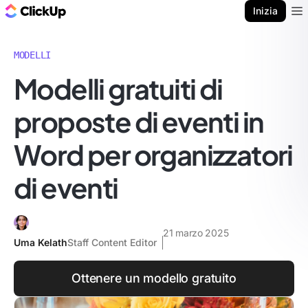
Blog di ClickUp
Inizia
Ope
MODELLI
Modelli gratuiti di
proposte di eventi in
Word per organizzatori
di eventi
21 marzo 2025
Uma Kelath
Staff Content Editor
Ottenere un modello gratuito