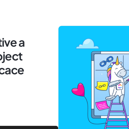
tive a
oject
cace