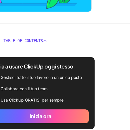
TABLE OF CONTENTS
zia a usare ClickUp oggi stesso
Gestisci tutto il tuo lavoro in un unico posto
Collabora con il tuo team
Usa ClickUp GRATIS, per sempre
Inizia ora