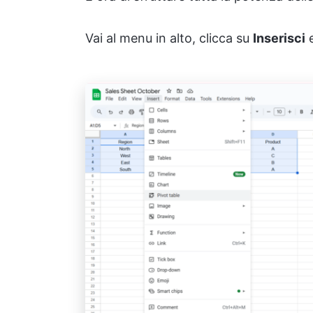
Vai al menu in alto, clicca su
Inserisci
e