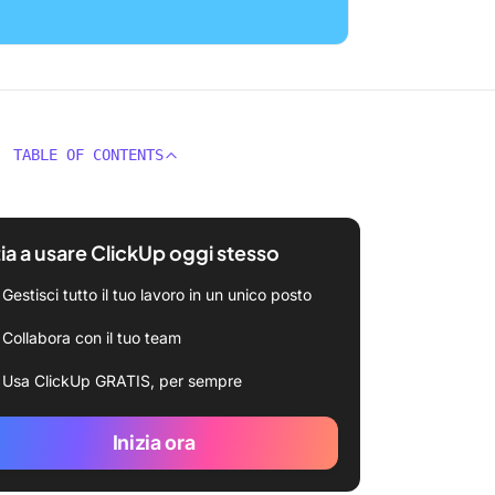
TABLE OF CONTENTS
zia a usare ClickUp oggi stesso
Gestisci tutto il tuo lavoro in un unico posto
Collabora con il tuo team
Usa ClickUp GRATIS, per sempre
Inizia ora