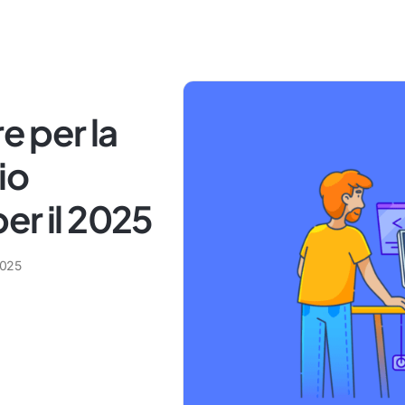
e per la
io
er il 2025
2025