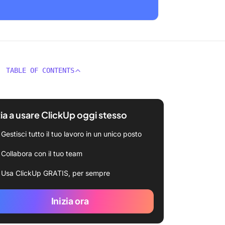
TABLE OF CONTENTS
zia a usare ClickUp oggi stesso
Gestisci tutto il tuo lavoro in un unico posto
Collabora con il tuo team
Usa ClickUp GRATIS, per sempre
Inizia ora