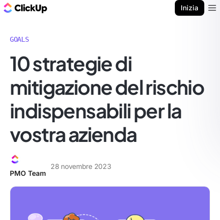
Blog di ClickUp
Inizia
Ope
GOALS
10 strategie di
mitigazione del rischio
indispensabili per la
vostra azienda
28 novembre 2023
PMO Team