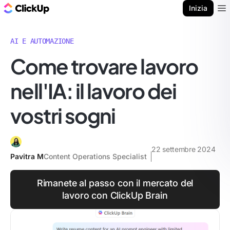
Blog di ClickUp
Inizia
Ope
AI E AUTOMAZIONE
Come trovare lavoro
nell'IA: il lavoro dei
vostri sogni
22 settembre 2024
Pavitra M
Content Operations Specialist
Rimanete al passo con il mercato del
lavoro con ClickUp Brain