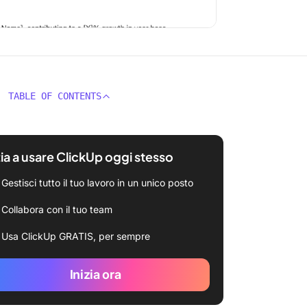
TABLE OF CONTENTS
zia a usare ClickUp oggi stesso
Gestisci tutto il tuo lavoro in un unico posto
Collabora con il tuo team
Usa ClickUp GRATIS, per sempre
Inizia ora