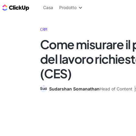
Blog di ClickUp
Casa
Prodotto
CRM
Come misurare il
del lavoro richiest
(CES)
Sudarshan Somanathan
Head of Content