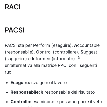
RACI
PACSI
PACSI sta per
P
erform (eseguire),
A
ccountable
(responsabile),
C
ontrol (controllare),
S
uggest
(suggerire) e
I
nformed (informato). È
un'alternativa alla matrice RACI con i seguenti
ruoli:
Eseguire:
svolgono il lavoro
Responsabile:
è responsabile del risultato
Controllo:
esaminano e possono porre il veto