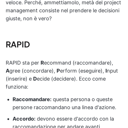
veloce. Perché, ammettiamolo, metà del project
management consiste nel prendere le decisioni
giuste, non è vero?
RAPID
RAPID sta per
R
ecommand (raccomandare),
A
gree (concordare),
P
erform (eseguire),
I
nput
(inserire) e
D
ecide (decidere). Ecco come
funziona:
Raccomandare:
questa persona o queste
persone raccomandano una linea d'azione.
Accordo:
devono essere d'accordo con la
raccomandazione per andare avanti