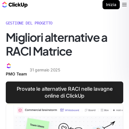
Blog di ClickUp
Inizia
Ope
GESTIONE DEL PROGETTO
Migliori alternative a
RACI Matrice
31 gennaio 2025
PMO Team
Provate le alternative RACI nelle lavagne
online di ClickUp