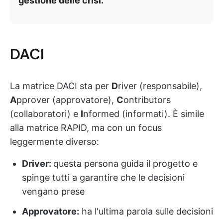
gestione delle crisi.
DACI
La matrice DACI sta per
D
river (responsabile),
A
pprover (approvatore),
C
ontributors
(collaboratori) e
I
nformed (informati). È simile
alla matrice RAPID, ma con un focus
leggermente diverso:
Driver:
questa persona guida il progetto e
spinge tutti a garantire che le decisioni
vengano prese
Approvatore:
ha l'ultima parola sulle decisioni