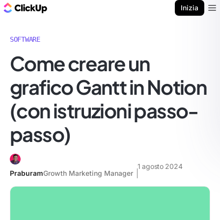
Blog di ClickUp
Inizia
Ope
SOFTWARE
Come creare un
grafico Gantt in Notion
(con istruzioni passo-
passo)
1 agosto 2024
Praburam
Growth Marketing Manager