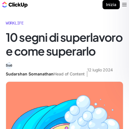
Blog di ClickUp
Inizia
Ope
WORKLIFE
10 segni di superlavoro
e come superarlo
12 luglio 2024
Sudarshan Somanathan
Head of Content