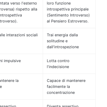
entata verso l'esterno
loro funzione
roversa) rispetto alla
introspettiva principale
introspettiva
(Sentimento Introverso)
troverso).
al Pensiero Estroverso.
lle interazioni sociali
Trai energia dalla
solitudine e
dall'introspezione
ni impulsive
Lotta contro
l'indecisione
antenere la
Capace di mantenere
e
facilmente la
concentrazione
assertivo
Diventa assertivo