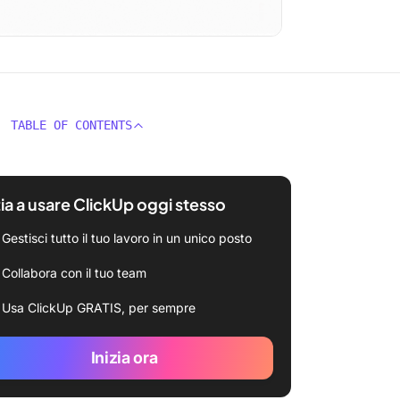
TABLE OF CONTENTS
zia a usare ClickUp oggi stesso
Gestisci tutto il tuo lavoro in un unico posto
Collabora con il tuo team
Usa ClickUp GRATIS, per sempre
Inizia ora