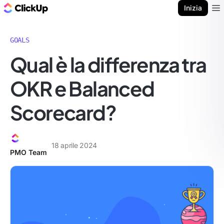
Blog di ClickUp
Inizia
Ope
GOALS
Qual è la differenza tra
OKR e Balanced
Scorecard?
18 aprile 2024
PMO Team