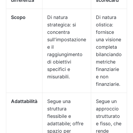
differenza
scorecard
Scopo
Di natura
Di natura
strategica: si
olistica:
concentra
fornisce
sull'impostazione
una visione
e il
completa
raggiungimento
bilanciando
di obiettivi
metriche
specifici e
finanziarie
misurabili.
e non
finanziarie.
Adattabilità
Segue una
Segue un
struttura
approccio
flessibile e
strutturato
adattabile; offre
e fisso, che
spazio per
rende