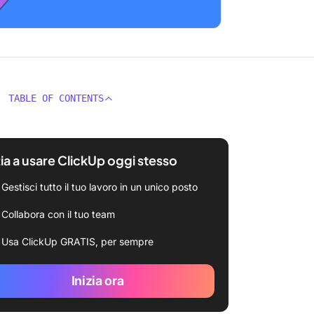
TABLE OF CONTENTS
zia a usare ClickUp oggi stesso
Gestisci tutto il tuo lavoro in un unico posto
Collabora con il tuo team
Usa ClickUp GRATIS, per sempre
Inizia ora