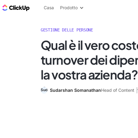
Blog di ClickUp
Casa
Prodotto
GESTIONE DELLE PERSONE
Qual è il vero cost
turnover dei dipe
la vostra azienda?
Sudarshan Somanathan
Head of Content