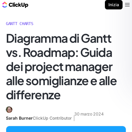
Blog di ClickUp
Inizia
Ope
GANTT CHARTS
Diagramma di Gantt
vs. Roadmap: Guida
dei project manager
alle somiglianze e alle
differenze
30 marzo 2024
Sarah Burner
ClickUp Contributor