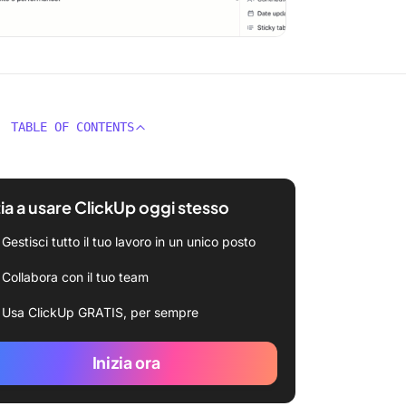
TABLE OF CONTENTS
zia a usare ClickUp oggi stesso
Gestisci tutto il tuo lavoro in un unico posto
Collabora con il tuo team
Usa ClickUp GRATIS, per sempre
Inizia ora