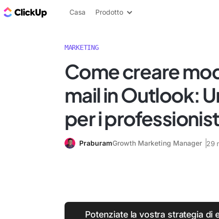
Blog di ClickUp
Casa
Prodotto
MARKETING
Come creare model
mail in Outlook: 
per i professionist
Praburam
Growth Marketing Manager
29 
Potenziate la vostra strategia di