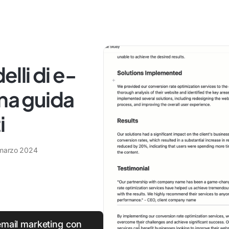
li di e-
Una guida
i
marzo 2024
 email marketing con