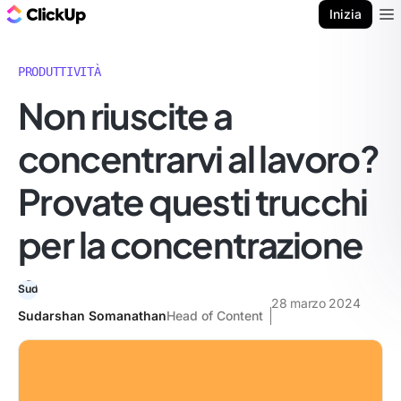
Blog di ClickUp
Inizia
Ope
PRODUTTIVITÀ
Non riuscite a
concentrarvi al lavoro?
Provate questi trucchi
per la concentrazione
28 marzo 2024
Sudarshan Somanathan
Head of Content