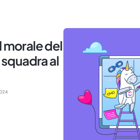
l morale del
a squadra al
2024