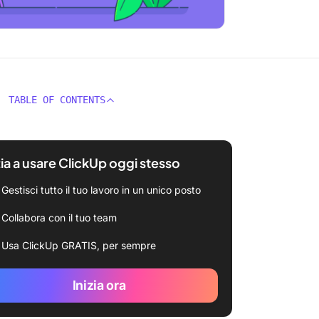
TABLE OF CONTENTS
zia a usare ClickUp oggi stesso
Gestisci tutto il tuo lavoro in un unico posto
Collabora con il tuo team
Usa ClickUp GRATIS, per sempre
Inizia ora