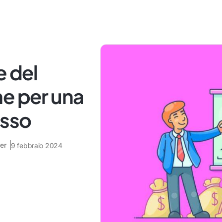
e del
he per una
esso
er
9 febbraio 2024