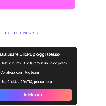
TABLE OF CONTENTS
zia a usare ClickUp oggi stesso
Gestisci tutto il tuo lavoro in un unico posto
Collabora con il tuo team
Usa ClickUp GRATIS, per sempre
Inizia ora