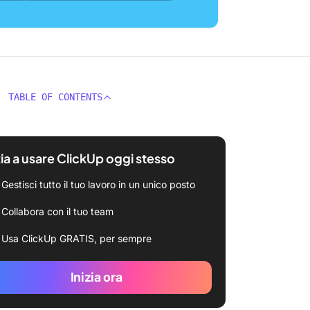
TABLE OF CONTENTS
zia a usare ClickUp oggi stesso
Gestisci tutto il tuo lavoro in un unico posto
Collabora con il tuo team
Usa ClickUp GRATIS, per sempre
Inizia ora