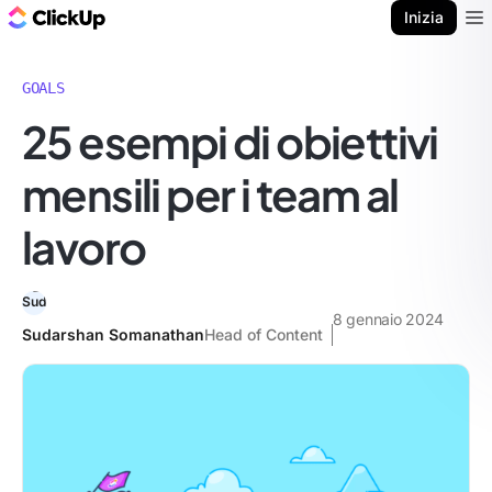
Blog di ClickUp
Inizia
Ope
GOALS
25 esempi di obiettivi
mensili per i team al
lavoro
8 gennaio 2024
Sudarshan Somanathan
Head of Content