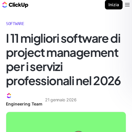
Blog di ClickUp
Inizia
Ope
SOFTWARE
I 11 migliori software di
project management
per i servizi
professionali nel 2026
21 gennaio 2026
Engineering Team