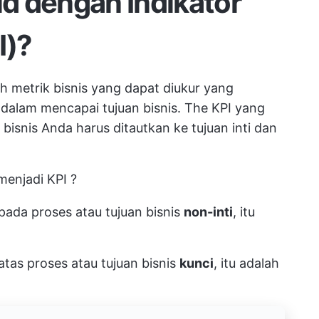
d dengan Indikator
I)?
ah
metrik bisnis yang dapat diukur
yang
alam mencapai tujuan bisnis. The
KPI yang
 bisnis Anda
harus ditautkan ke
tujuan inti
dan
 menjadi KPI
?
pada proses atau tujuan bisnis
non-inti
, itu
atas proses atau tujuan bisnis
kunci
, itu adalah