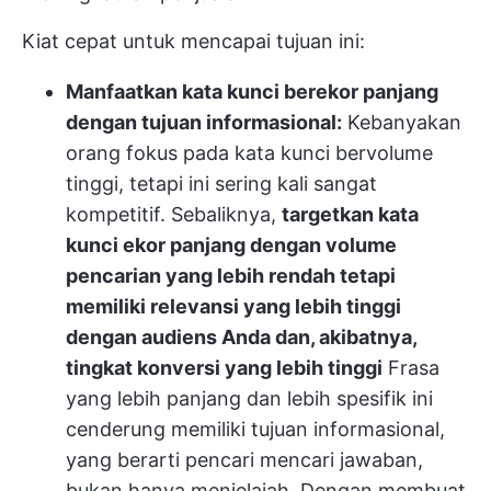
Kiat cepat untuk mencapai tujuan ini:
Manfaatkan kata kunci berekor panjang
dengan tujuan informasional:
Kebanyakan
orang fokus pada kata kunci bervolume
tinggi, tetapi ini sering kali sangat
kompetitif. Sebaliknya,
targetkan kata
kunci ekor panjang dengan volume
pencarian yang lebih rendah tetapi
memiliki relevansi yang lebih tinggi
dengan audiens Anda dan, akibatnya,
tingkat konversi yang lebih tinggi
Frasa
yang lebih panjang dan lebih spesifik ini
cenderung memiliki tujuan informasional,
yang berarti pencari mencari jawaban,
bukan hanya menjelajah. Dengan membuat