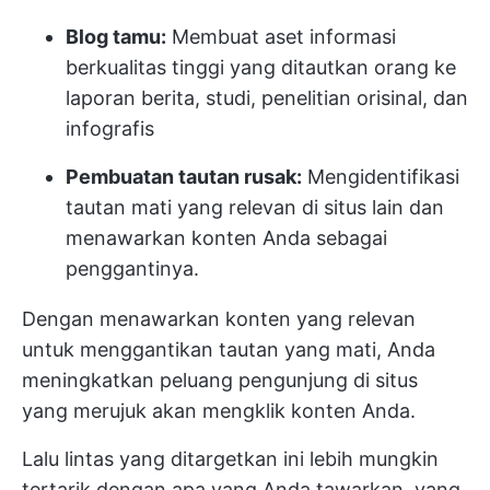
Blog tamu:
Membuat aset informasi
berkualitas tinggi yang ditautkan orang ke
laporan berita, studi, penelitian orisinal, dan
infografis
Pembuatan tautan rusak:
Mengidentifikasi
tautan mati yang relevan di situs lain dan
menawarkan konten Anda sebagai
penggantinya.
Dengan menawarkan konten yang relevan
untuk menggantikan tautan yang mati, Anda
meningkatkan peluang pengunjung di situs
yang merujuk akan mengklik konten Anda.
Lalu lintas yang ditargetkan ini lebih mungkin
tertarik dengan apa yang Anda tawarkan, yang