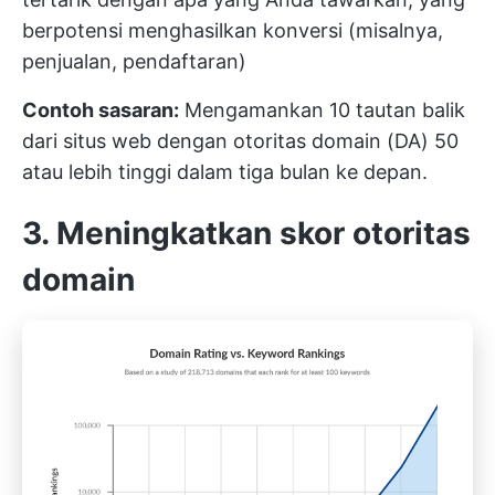
berpotensi menghasilkan konversi (misalnya,
penjualan, pendaftaran)
Contoh sasaran:
Mengamankan 10 tautan balik
dari situs web dengan otoritas domain (DA) 50
atau lebih tinggi dalam tiga bulan ke depan.
3. Meningkatkan skor otoritas
domain