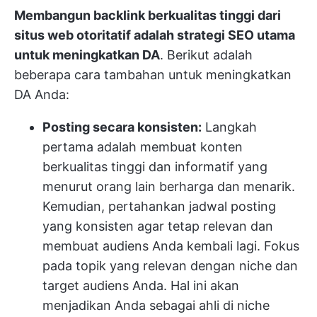
Membangun backlink berkualitas tinggi dari
situs web otoritatif adalah strategi SEO utama
untuk meningkatkan DA
. Berikut adalah
beberapa cara tambahan untuk meningkatkan
DA Anda:
Posting secara konsisten:
Langkah
pertama adalah membuat konten
berkualitas tinggi dan informatif yang
menurut orang lain berharga dan menarik.
Kemudian, pertahankan jadwal posting
yang konsisten agar tetap relevan dan
membuat audiens Anda kembali lagi. Fokus
pada topik yang relevan dengan niche dan
target audiens Anda. Hal ini akan
menjadikan Anda sebagai ahli di niche