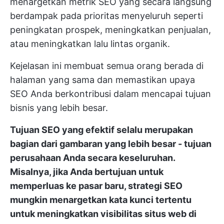
menargetkan metrik SEO yang secara langsung
berdampak pada prioritas menyeluruh seperti
peningkatan prospek, meningkatkan penjualan,
atau meningkatkan lalu lintas organik.
Kejelasan ini membuat semua orang berada di
halaman yang sama dan memastikan upaya
SEO Anda berkontribusi dalam mencapai tujuan
bisnis yang lebih besar.
Tujuan SEO yang efektif selalu merupakan
bagian dari gambaran yang lebih besar - tujuan
perusahaan Anda secara keseluruhan.
Misalnya, jika Anda bertujuan untuk
memperluas ke pasar baru, strategi SEO
mungkin menargetkan kata kunci tertentu
untuk meningkatkan visibilitas situs web di