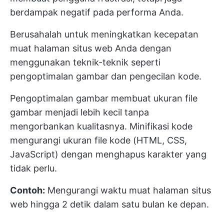
berdampak negatif pada performa Anda.
Berusahalah untuk meningkatkan kecepatan
muat halaman situs web Anda dengan
menggunakan teknik-teknik seperti
pengoptimalan gambar dan pengecilan kode.
Pengoptimalan gambar membuat ukuran file
gambar menjadi lebih kecil tanpa
mengorbankan kualitasnya. Minifikasi kode
mengurangi ukuran file kode (HTML, CSS,
JavaScript) dengan menghapus karakter yang
tidak perlu.
Contoh:
Mengurangi waktu muat halaman situs
web hingga 2 detik dalam satu bulan ke depan.