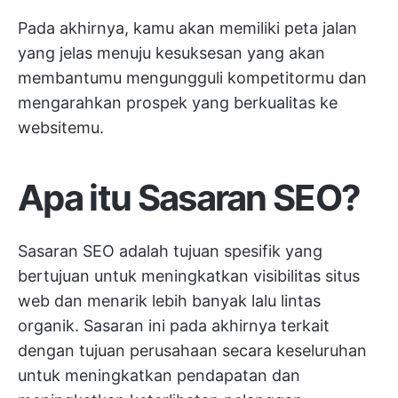
Pada akhirnya, kamu akan memiliki peta jalan
yang jelas menuju kesuksesan yang akan
membantumu mengungguli kompetitormu dan
mengarahkan prospek yang berkualitas ke
websitemu.
Apa itu Sasaran SEO?
Sasaran SEO adalah tujuan spesifik yang
bertujuan untuk meningkatkan visibilitas situs
web dan menarik lebih banyak lalu lintas
organik. Sasaran ini pada akhirnya terkait
dengan tujuan perusahaan secara keseluruhan
untuk meningkatkan pendapatan dan