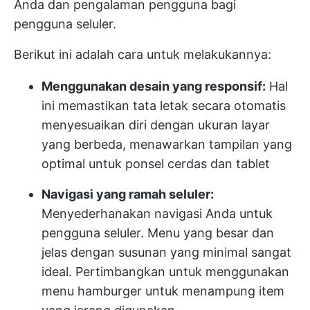
Anda dan pengalaman pengguna bagi
pengguna seluler.
Berikut ini adalah cara untuk melakukannya:
Menggunakan desain yang responsif:
Hal
ini memastikan tata letak secara otomatis
menyesuaikan diri dengan ukuran layar
yang berbeda, menawarkan tampilan yang
optimal untuk ponsel cerdas dan tablet
Navigasi yang ramah seluler:
Menyederhanakan navigasi Anda untuk
pengguna seluler. Menu yang besar dan
jelas dengan susunan yang minimal sangat
ideal. Pertimbangkan untuk menggunakan
menu hamburger untuk menampung item