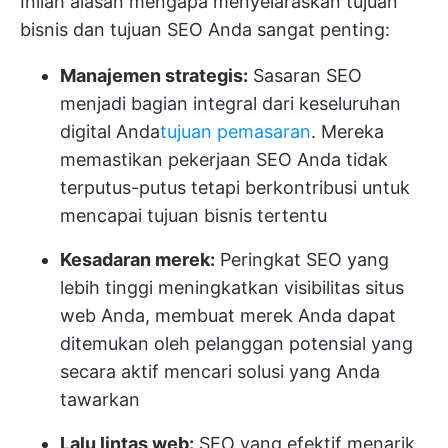
Inilah alasan mengapa menyelaraskan tujuan
bisnis dan tujuan SEO Anda sangat penting:
Manajemen strategis:
Sasaran SEO
menjadi bagian integral dari keseluruhan
digital Anda
tujuan pemasaran
. Mereka
memastikan pekerjaan SEO Anda tidak
terputus-putus tetapi berkontribusi untuk
mencapai tujuan bisnis tertentu
Kesadaran merek:
Peringkat SEO yang
lebih tinggi meningkatkan visibilitas situs
web Anda, membuat merek Anda dapat
ditemukan oleh pelanggan potensial yang
secara aktif mencari solusi yang Anda
tawarkan
Lalu lintas web:
SEO yang efektif menarik