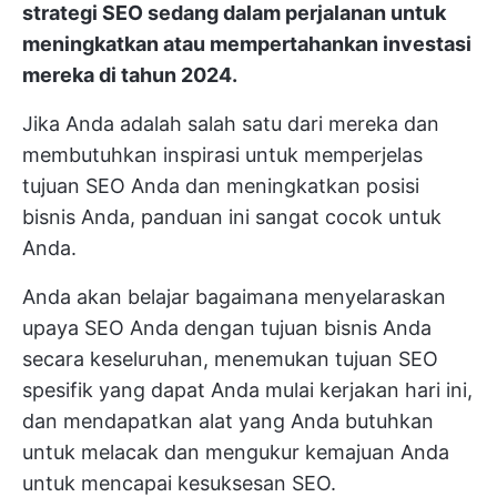
strategi SEO sedang dalam perjalanan untuk
meningkatkan atau mempertahankan investasi
mereka di tahun 2024.
Jika Anda adalah salah satu dari mereka dan
membutuhkan inspirasi untuk memperjelas
tujuan SEO Anda dan meningkatkan posisi
bisnis Anda, panduan ini sangat cocok untuk
Anda.
Anda akan belajar bagaimana menyelaraskan
upaya SEO Anda dengan tujuan bisnis Anda
secara keseluruhan, menemukan tujuan SEO
spesifik yang dapat Anda mulai kerjakan hari ini,
dan mendapatkan alat yang Anda butuhkan
untuk melacak dan mengukur kemajuan Anda
untuk mencapai kesuksesan SEO.