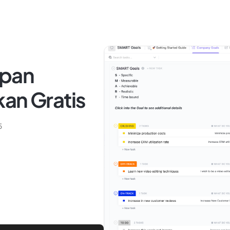
apan
an Gratis
5