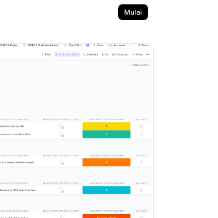
Mulai