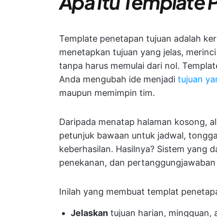
Apa Itu Template 
Template penetapan tujuan adalah ke
menetapkan tujuan yang jelas, merinc
tanpa harus memulai dari nol. Templa
Anda mengubah ide menjadi
tujuan ya
maupun memimpin tim.
Daripada menatap halaman kosong, al
petunjuk bawaan untuk jadwal, tonggak
keberhasilan. Hasilnya? Sistem yang d
penekanan, dan pertanggungjawaban p
Inilah yang membuat templat penetapan
Jelaskan
tujuan harian, mingguan, 