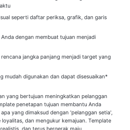
waktu
sual seperti daftar periksa, grafik, dan garis
Anda dengan membuat tujuan menjadi
rencana jangka panjang menjadi target yang
ng mudah digunakan dan dapat disesuaikan*
lan yang bertujuan meningkatkan pelanggan
Template penetapan tujuan membantu Anda
n apa yang dimaksud dengan 'pelanggan setia',
e loyalitas, dan mengukur kemajuan. Template
 realistis, dan terus bergerak maju.