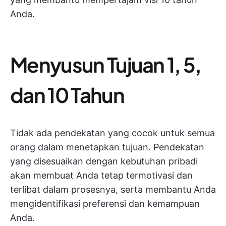
Anda.
Menyusun Tujuan 1, 5,
dan 10 Tahun
Tidak ada pendekatan yang cocok untuk semua
orang dalam menetapkan tujuan. Pendekatan
yang disesuaikan dengan kebutuhan pribadi
akan membuat Anda tetap termotivasi dan
terlibat dalam prosesnya, serta membantu Anda
mengidentifikasi preferensi dan kemampuan
Anda.