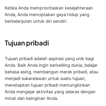
Ketika Anda memprioritaskan kesejahteraan
Anda, Anda menciptakan gaya hidup yang
berkelanjutan untuk diri sendiri.
Tujuan pribadi
Tujuan pribadi adalah aspirasi yang unik bagi
Anda. Baik Anda ingin berkeliling dunia, belajar
bahasa asing, membangun merek pribadi, atau
menjadi sukarelawan untuk suatu tujuan,
menetapkan tujuan pribadi memungkinkan
Anda mengejar aktivitas yang selaras dengan
minat dan keinginan Anda.