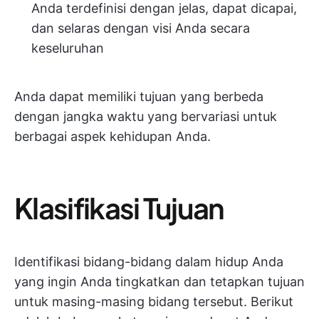
Anda terdefinisi dengan jelas, dapat dicapai,
dan selaras dengan visi Anda secara
keseluruhan
Anda dapat memiliki tujuan yang berbeda
dengan jangka waktu yang bervariasi untuk
berbagai aspek kehidupan Anda.
Klasifikasi Tujuan
Identifikasi bidang-bidang dalam hidup Anda
yang ingin Anda tingkatkan dan tetapkan tujuan
untuk masing-masing bidang tersebut. Berikut