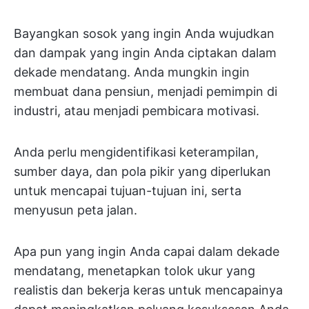
Bayangkan sosok yang ingin Anda wujudkan
dan dampak yang ingin Anda ciptakan dalam
dekade mendatang. Anda mungkin ingin
membuat dana pensiun, menjadi pemimpin di
industri, atau menjadi pembicara motivasi.
Anda perlu mengidentifikasi keterampilan,
sumber daya, dan pola pikir yang diperlukan
untuk mencapai tujuan-tujuan ini, serta
menyusun peta jalan.
Apa pun yang ingin Anda capai dalam dekade
mendatang, menetapkan tolok ukur yang
realistis dan bekerja keras untuk mencapainya