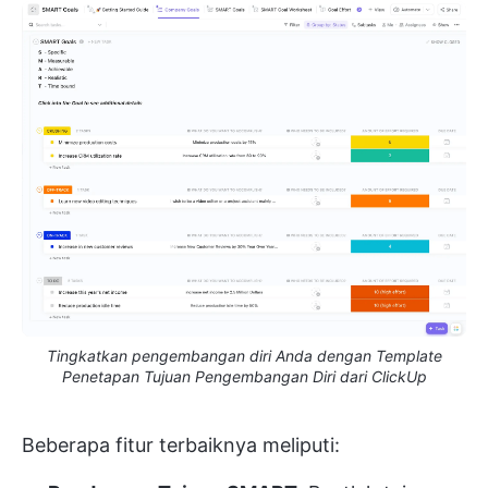
Tingkatkan pengembangan diri Anda dengan Template
Penetapan Tujuan Pengembangan Diri dari ClickUp
Beberapa fitur terbaiknya meliputi: