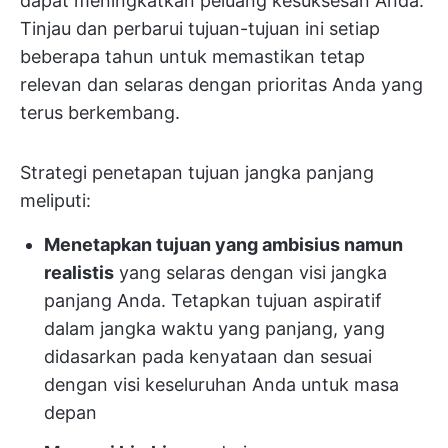
dapat meningkatkan peluang kesuksesan Anda.
Tinjau dan perbarui tujuan-tujuan ini setiap
beberapa tahun untuk memastikan tetap
relevan dan selaras dengan prioritas Anda yang
terus berkembang.
Strategi penetapan tujuan jangka panjang
meliputi:
Menetapkan tujuan yang ambisius namun
realistis
yang selaras dengan visi jangka
panjang Anda. Tetapkan tujuan aspiratif
dalam jangka waktu yang panjang, yang
didasarkan pada kenyataan dan sesuai
dengan visi keseluruhan Anda untuk masa
depan