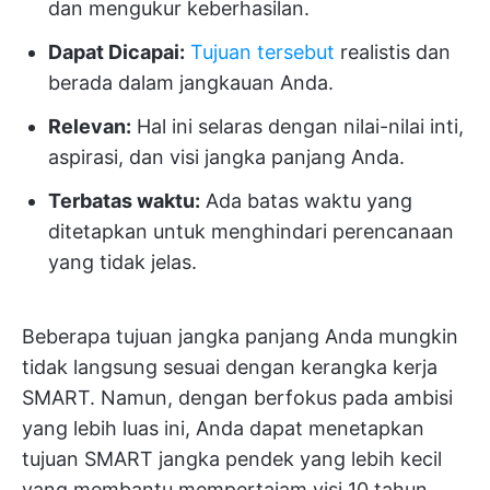
dan mengukur keberhasilan.
Dapat Dicapai:
Tujuan tersebut
realistis dan
berada dalam jangkauan Anda.
Relevan:
Hal ini selaras dengan nilai-nilai inti,
aspirasi, dan visi jangka panjang Anda.
Terbatas waktu:
Ada batas waktu yang
ditetapkan untuk menghindari perencanaan
yang tidak jelas.
Beberapa tujuan jangka panjang Anda mungkin
tidak langsung sesuai dengan kerangka kerja
SMART. Namun, dengan berfokus pada ambisi
yang lebih luas ini, Anda dapat menetapkan
tujuan SMART jangka pendek yang lebih kecil
yang membantu mempertajam visi 10 tahun