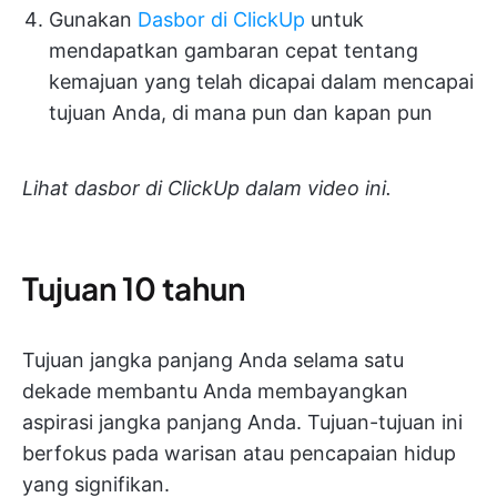
Gunakan
Dasbor di ClickUp
untuk
mendapatkan gambaran cepat tentang
kemajuan yang telah dicapai dalam mencapai
tujuan Anda, di mana pun dan kapan pun
Lihat dasbor di ClickUp dalam video ini.
Tujuan 10 tahun
Tujuan jangka panjang Anda selama satu
dekade membantu Anda membayangkan
aspirasi jangka panjang Anda. Tujuan-tujuan ini
berfokus pada warisan atau pencapaian hidup
yang signifikan.