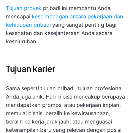
Tujuan proyek
pribadi ini membantu Anda
mencapai
keseimbangan antara pekerjaan dan
kehidupan pribadi
yang sangat penting bagi
kesehatan dan kesejahteraan Anda secara
keseluruhan.
Tujuan karier
Sama seperti tujuan pribadi, tujuan profesional
Anda juga unik. Hal ini bisa mencakup berupaya
mendapatkan promosi atau pekerjaan impian,
memulai bisnis, beralih ke kewirausahaan,
beralih ke kerja jarak jauh, atau menguasai
keterampilan baru yang relevan dengan posisi