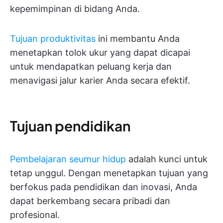
kepemimpinan di bidang Anda.
Tujuan produktivitas
ini membantu Anda
menetapkan tolok ukur yang dapat dicapai
untuk mendapatkan peluang kerja dan
menavigasi jalur karier Anda secara efektif.
Tujuan pendidikan
Pembelajaran seumur hidup
adalah kunci untuk
tetap unggul. Dengan menetapkan tujuan yang
berfokus pada pendidikan dan inovasi, Anda
dapat berkembang secara pribadi dan
profesional.