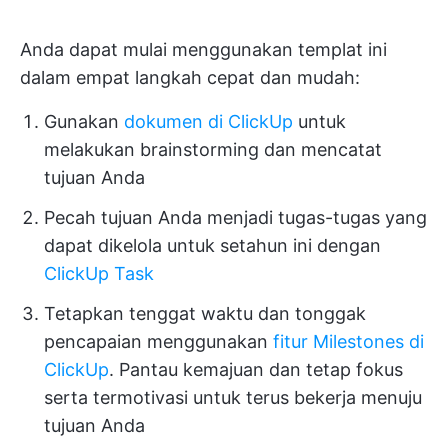
Anda dapat mulai menggunakan templat ini
dalam empat langkah cepat dan mudah:
Gunakan
dokumen di ClickUp
untuk
melakukan brainstorming dan mencatat
tujuan Anda
Pecah tujuan Anda menjadi tugas-tugas yang
dapat dikelola untuk setahun ini dengan
ClickUp Task
Tetapkan tenggat waktu dan tonggak
pencapaian menggunakan
fitur Milestones di
ClickUp
. Pantau kemajuan dan tetap fokus
serta termotivasi untuk terus bekerja menuju
tujuan Anda