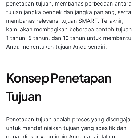
penetapan tujuan, membahas perbedaan antara
tujuan jangka pendek dan jangka panjang, serta
membahas relevansi tujuan SMART. Terakhir,
kami akan membagikan beberapa contoh tujuan
1 tahun, 5 tahun, dan 10 tahun untuk membantu
Anda menentukan tujuan Anda sendiri.
Konsep Penetapan
Tujuan
Penetapan tujuan adalah proses yang disengaja
untuk mendefinisikan tujuan yang spesifik dan
dapat diukur yang ingin Anda capai dalam