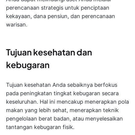
perencanaan strategis untuk penciptaan
kekayaan, dana pensiun, dan perencanaan
warisan.
Tujuan kesehatan dan
kebugaran
Tujuan kesehatan Anda sebaiknya berfokus
pada peningkatan tingkat kebugaran secara
keseluruhan. Hal ini mencakup menerapkan pola
makan yang lebih sehat, menerapkan teknik
pengelolaan berat badan, atau menyelesaikan
tantangan kebugaran fisik.