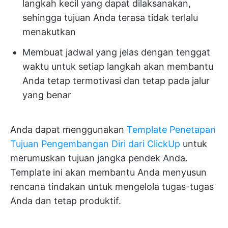
langkah kecil yang dapat dilaksanakan,
sehingga tujuan Anda terasa tidak terlalu
menakutkan
Membuat jadwal yang jelas dengan tenggat
waktu untuk setiap langkah akan membantu
Anda tetap termotivasi dan tetap pada jalur
yang benar
Anda dapat menggunakan
Template Penetapan
Tujuan Pengembangan Diri dari ClickUp
untuk
merumuskan tujuan jangka pendek Anda.
Template ini akan membantu Anda menyusun
rencana tindakan untuk mengelola tugas-tugas
Anda dan tetap produktif.