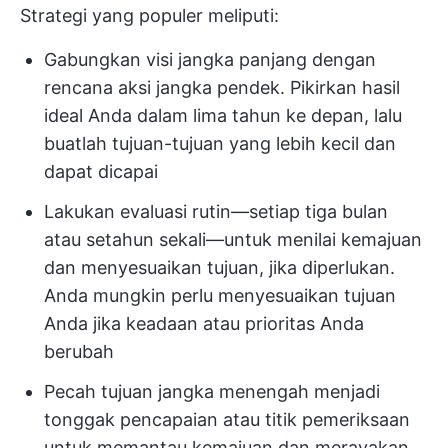
Strategi yang populer meliputi:
Gabungkan visi jangka panjang dengan
rencana aksi jangka pendek. Pikirkan hasil
ideal Anda dalam lima tahun ke depan, lalu
buatlah tujuan-tujuan yang lebih kecil dan
dapat dicapai
Lakukan evaluasi rutin—setiap tiga bulan
atau setahun sekali—untuk menilai kemajuan
dan menyesuaikan tujuan, jika diperlukan.
Anda mungkin perlu menyesuaikan tujuan
Anda jika keadaan atau prioritas Anda
berubah
Pecah tujuan jangka menengah menjadi
tonggak pencapaian atau titik pemeriksaan
untuk memantau kemajuan dan merayakan