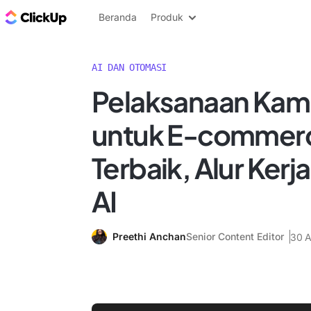
Blog ClickUp
Beranda
Produk
AI DAN OTOMASI
Pelaksanaan Kam
untuk E-commerc
Terbaik, Alur Kerja
AI
Preethi Anchan
Senior Content Editor
30 A