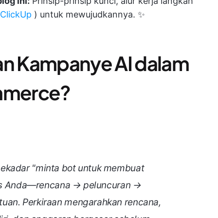
og ini:
Prinsip-prinsip kunci, alur kerja langkah
ClickUp
) untuk mewujudkannya. ✨
aan Kampanye AI dalam
mmerce?
sekadar "minta bot untuk membuat
klus Anda—rencana → peluncuran →
tuan. Perkiraan mengarahkan rencana,