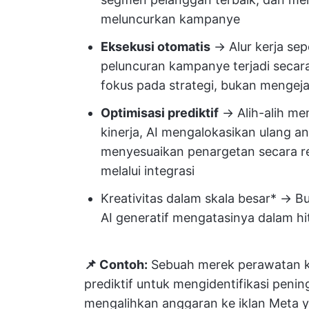
meluncurkan kampanye
Eksekusi otomatis
→ Alur kerja sep
peluncuran kampanye terjadi sec
fokus pada strategi, bukan mengej
Optimisasi prediktif
→ Alih-alih m
kinerja, AI mengalokasikan ulang 
menyesuaikan penargetan secara re
melalui integrasi
Kreativitas dalam skala besar* → But
AI generatif mengatasinya dalam hi
📌 Contoh:
Sebuah merek perawatan k
prediktif untuk mengidentifikasi peni
mengalihkan anggaran ke iklan Meta y