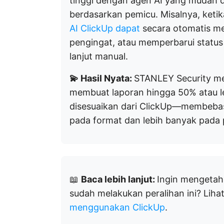
tinggi dengan agen AI yang mudah d
berdasarkan pemicu. Misalnya, ketika
AI ClickUp dapat
secara otomatis m
pengingat, atau memperbarui statu
lanjut manual.
💫 Hasil Nyata:
STANLEY Security me
membuat laporan hingga 50% atau l
disesuaikan dari ClickUp—membebask
pada format dan lebih banyak pada
📖
Baca lebih lanjut:
Ingin mengetah
sudah melakukan peralihan ini? Liha
menggunakan ClickUp
.