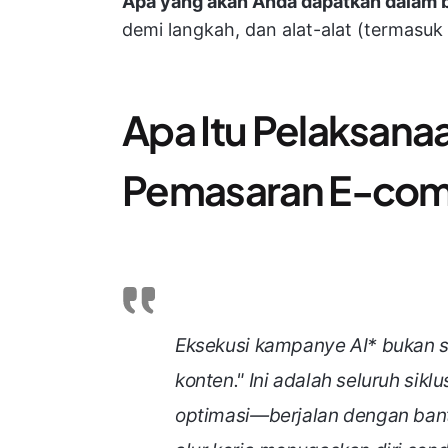
Apa yang akan Anda dapatkan dalam bl
demi langkah, dan alat-alat (termasuk
Apa Itu Pelaksan
Pemasaran E-co
Eksekusi kampanye AI* bukan 
konten." Ini adalah seluruh si
optimasi—berjalan dengan ban