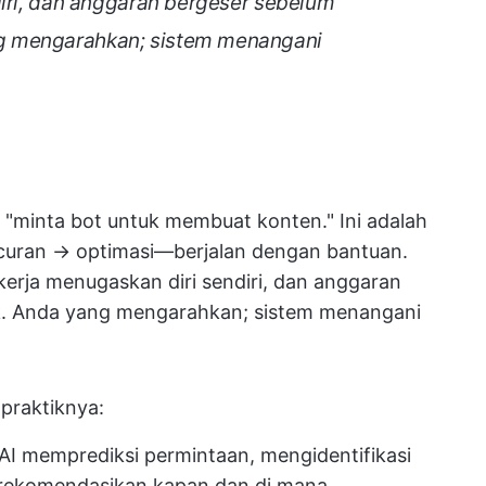
diri, dan anggaran bergeser sebelum
g mengarahkan; sistem menangani
"minta bot untuk membuat konten." Ini adalah
curan → optimasi—berjalan dengan bantuan.
erja menugaskan diri sendiri, dan anggaran
. Anda yang mengarahkan; sistem menangani
 praktiknya:
I memprediksi permintaan, mengidentifikasi
rekomendasikan kapan dan di mana