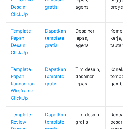
Desain
gratis
agensi
proyek
ClickUp
Template
Dapatkan
Desainer
Komentar
Papan
template
lepas,
kerja, k
Desain
gratis
agensi
tautan d
ClickUp
Template
Dapatkan
Tim desain,
Konektor
Papan
template
desainer
tempel, 
Rancangan
gratis
lepas
gambar
Wireframe
ClickUp
Template
Dapatkan
Tim desain
Rencana 
Review
template
grafis
besar pe