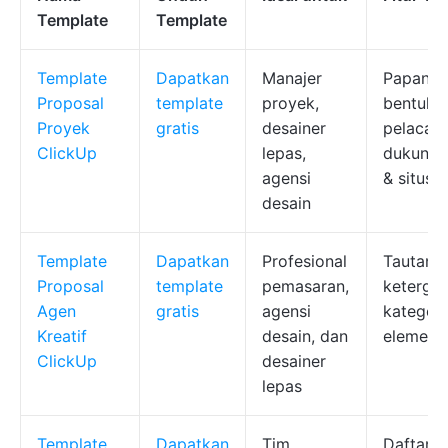
Template
Template
Template
Dapatkan
Manajer
Papan tu
Proposal
template
proyek,
bentuk &
Proyek
gratis
desainer
pelacaka
ClickUp
lepas,
dukunga
agensi
& situs 
desain
Template
Dapatkan
Profesional
Tautan p
Proposal
template
pemasaran,
keterga
Agen
gratis
agensi
kategoris
Kreatif
desain, dan
elemen v
ClickUp
desainer
lepas
Template
Dapatkan
Tim
Daftar p