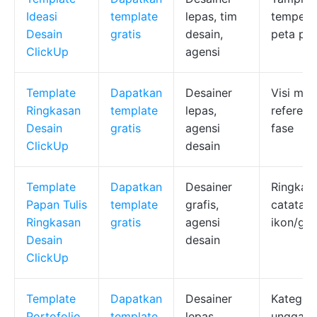
Ideasi
template
lepas, tim
tempel, 
Desain
gratis
desain,
peta pik
ClickUp
agensi
Template
Dapatkan
Desainer
Visi mere
Ringkasan
template
lepas,
referens
Desain
gratis
agensi
fase
ClickUp
desain
Template
Dapatkan
Desainer
Ringkas
Papan Tulis
template
grafis,
catatan 
Ringkasan
gratis
agensi
ikon/gam
Desain
desain
ClickUp
Template
Dapatkan
Desainer
Kategori
Portofolio
template
lepas,
unggah 