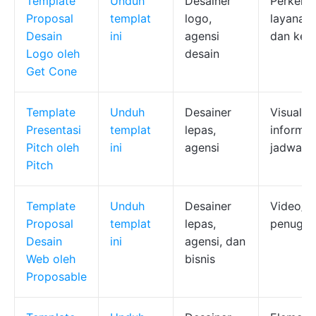
Template
Unduh
Desainer
Perkenal
Proposal
templat
logo,
layanan,
Desain
ini
agensi
dan kete
Logo oleh
desain
Get Cone
Template
Unduh
Desainer
Visual, s
Presentasi
templat
lepas,
informas
Pitch oleh
ini
agensi
jadwal/
Pitch
Template
Unduh
Desainer
Video/me
Proposal
templat
lepas,
penugasa
Desain
ini
agensi, dan
Web oleh
bisnis
Proposable