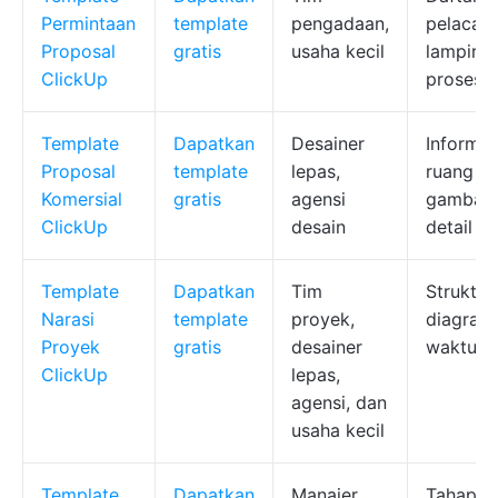
Permintaan
template
pengadaan,
pelacak
Proposal
gratis
usaha kecil
lampiran 
ClickUp
proses
Template
Dapatkan
Desainer
Informas
Proposal
template
lepas,
ruang li
Komersial
gratis
agensi
gambar/g
ClickUp
desain
detail 
Template
Dapatkan
Tim
Struktur 
Narasi
template
proyek,
diagram/
Proyek
gratis
desainer
waktu, p
ClickUp
lepas,
agensi, dan
usaha kecil
Template
Dapatkan
Manajer
Tahapan