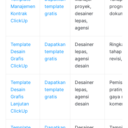
Manajemen
template
proyek,
progres,
Kontrak
gratis
desainer
dokumen,
ClickUp
lepas,
agensi
Template
Dapatkan
Desainer
Ringkasa
Desain
template
lepas,
tahap tu
Grafis
gratis
agensi
revisi, 
ClickUp
desain
Template
Dapatkan
Desainer
Pemisaha
Desain
template
lepas,
pratinja
Grafis
gratis
agensi
gaya me
Lanjutan
desain
komenta
ClickUp
Template
Dapatkan
Desainer
Tampilan