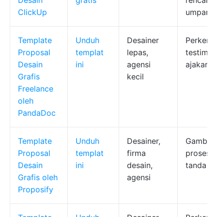
Desain
gratis
rencana 
ClickUp
umpan b
Template
Unduh
Desainer
Perkenal
Proposal
templat
lepas,
testimon
Desain
ini
agensi
ajakan b
Grafis
kecil
Freelance
oleh
PandaDoc
Template
Unduh
Desainer,
Gambar 
Proposal
templat
firma
proses/j
Desain
ini
desain,
tanda ta
Grafis oleh
agensi
Proposify