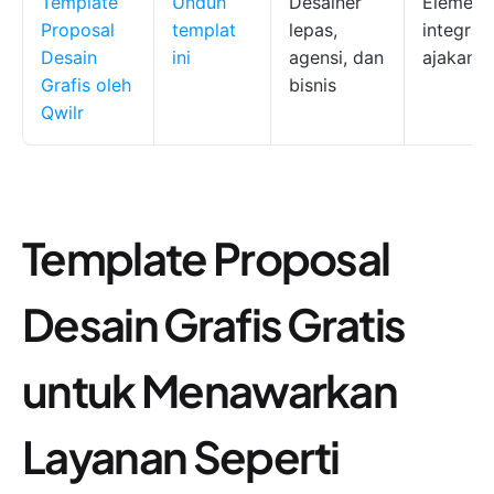
Template
Unduh
Desainer
Elemen i
Proposal
templat
lepas,
integras
Desain
ini
agensi, dan
ajakan b
Grafis oleh
bisnis
Qwilr
Template Proposal
Desain Grafis Gratis
untuk Menawarkan
Layanan Seperti