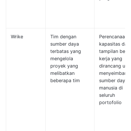
Wrike
Tim dengan
Perencanaan
sumber daya
kapasitas dan
terbatas yang
tampilan beba
mengelola
kerja yang
proyek yang
dirancang unt
melibatkan
menyeimbang
beberapa tim
sumber daya
manusia di
seluruh
portofolio