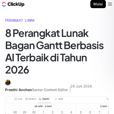
Blog ClickUp
Mulai
Ope
PERANGKAT LUNAK
8 Perangkat Lunak
Bagan Gantt Berbasis
AI Terbaik di Tahun
2026
29 Juni 2026
Preethi Anchan
Senior Content Editor