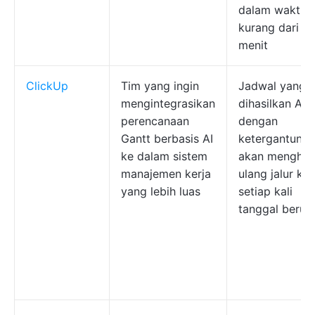
dalam waktu
kurang dari sa
menit
ClickUp
Tim yang ingin
Jadwal yang
mengintegrasikan
dihasilkan AI
perencanaan
dengan
Gantt berbasis AI
ketergantung
ke dalam sistem
akan menghit
manajemen kerja
ulang jalur krit
yang lebih luas
setiap kali
tanggal berub