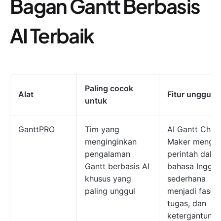
Bagan Gantt Berbasis
AI Terbaik
Paling cocok
Alat
Fitur unggula
untuk
GanttPRO
Tim yang
AI Gantt Char
menginginkan
Maker mengu
pengalaman
perintah dala
Gantt berbasis AI
bahasa Inggri
khusus yang
sederhana
paling unggul
menjadi fase,
tugas, dan
ketergantung