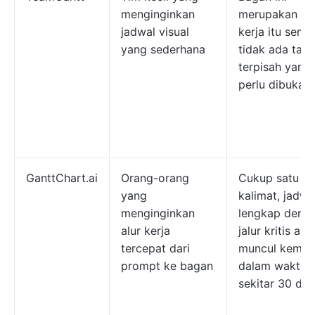
menginginkan
merupakan ru
jadwal visual
kerja itu sendir
yang sederhana
tidak ada tab
terpisah yang
perlu dibuka
GanttChart.ai
Orang-orang
Cukup satu
yang
kalimat, jadwa
menginginkan
lengkap deng
alur kerja
jalur kritis aka
tercepat dari
muncul kemba
prompt ke bagan
dalam waktu
sekitar 30 det