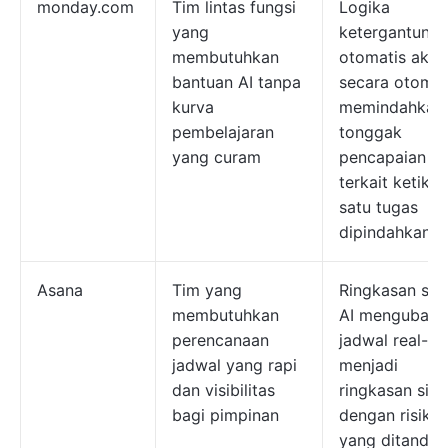
monday.com
Tim lintas fungsi
Logika
yang
ketergantung
membutuhkan
otomatis akan
bantuan AI tanpa
secara otomat
kurva
memindahkan
pembelajaran
tonggak
yang curam
pencapaian
terkait ketika
satu tugas
dipindahkan
Asana
Tim yang
Ringkasan sta
membutuhkan
AI mengubah
perencanaan
jadwal real-ti
jadwal yang rapi
menjadi
dan visibilitas
ringkasan sin
bagi pimpinan
dengan risiko
yang ditandai