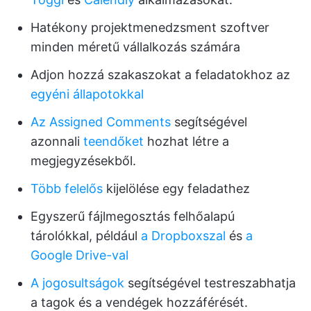
Hatékony projektmenedzsment szoftver
minden méretű vállalkozás számára
Adjon hozzá szakaszokat a feladatokhoz az
egyéni állapotokkal
Az Assigned Comments
segítségével
azonnali
teendőket
hozhat létre a
megjegyzésekből.
Több felelős
kijelölése egy feladathez
Egyszerű fájlmegosztás felhőalapú
tárolókkal, például
a Dropboxszal
és
a
Google Drive-val
A jogosultságok
segítségével testreszabhatja
a tagok és a vendégek hozzáférését.