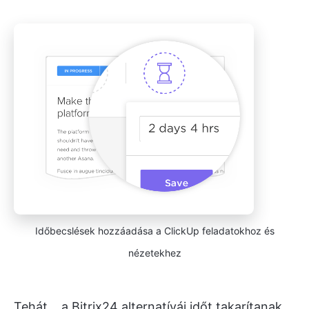
Időbecslések hozzáadása a ClickUp feladatokhoz és
nézetekhez
Tehát... a Bitrix24 alternatívái időt takarítanak