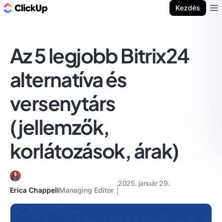
ClickUp blog
Kezdés
Ope
Az 5 legjobb Bitrix24
alternatíva és
versenytárs
(jellemzők,
korlátozások, árak)
2025. január 29.
Erica Chappell
Managing Editor