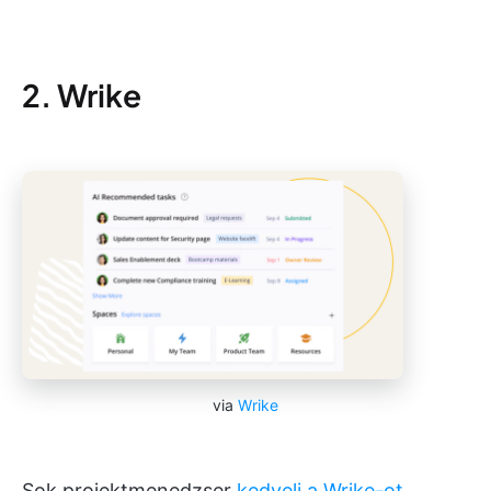
2. Wrike
via
Wrike
Sok projektmenedzser
kedveli a Wrike-ot