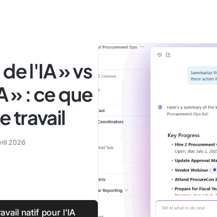
de l'IA » vs
A » : ce que
e travail
vril 2026
vail natif pour l'IA