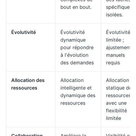
bout en bout.
spécifiques e
isolées.
Évolutivité
Évolutivité
Évolutivité
dynamique
limitée ;
pour répondre
ajustements
à l'évolution
manuels
des demandes
requis
Allocation des
Allocation
Allocation
ressources
intelligente et
statique des
dynamique des
ressources
ressources
avec une
flexibilité
limitée
Collaboration
Améliore la
Visibilité et