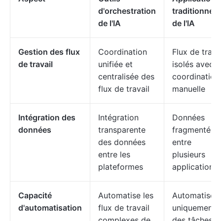
d'orchestration
traditionnell
de l'IA
de l'IA
Gestion des flux
Coordination
Flux de trava
de travail
unifiée et
isolés avec
centralisée des
coordination
flux de travail
manuelle
Intégration des
Intégration
Données
données
transparente
fragmentées
des données
entre
entre les
plusieurs
plateformes
applications
Capacité
Automatise les
Automatise
d'automatisation
flux de travail
uniquement
complexes de
des tâches