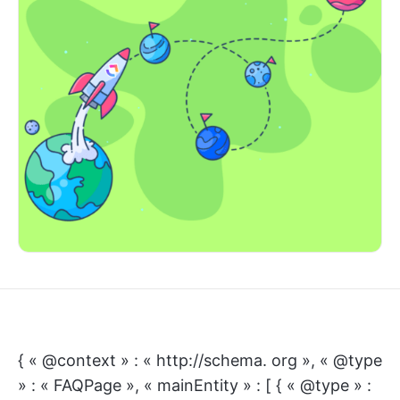
{ « @context » : « http://schema. org », « @type
» : « FAQPage », « mainEntity » : [ { « @type » :