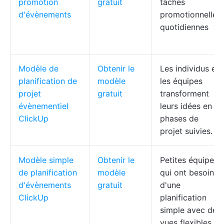
promotion
gratuit
tâches
d'évènements
promotionnelles
quotidiennes
Modèle de
Obtenir le
Les individus et
planification de
modèle
les équipes
projet
gratuit
transforment
évènementiel
leurs idées en
ClickUp
phases de
projet suivies.
Modèle simple
Obtenir le
Petites équipes
de planification
modèle
qui ont besoin
d'évènements
gratuit
d'une
ClickUp
planification
simple avec des
vues flexibles