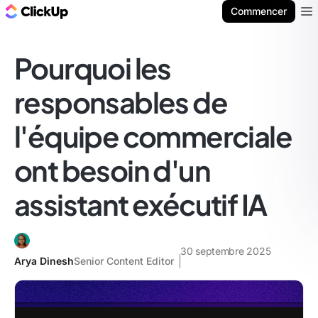
ClickUp Blog
Commencer
Ope
Pourquoi les
responsables de
l'équipe commerciale
ont besoin d'un
assistant exécutif IA
30 septembre 2025
Arya Dinesh
Senior Content Editor