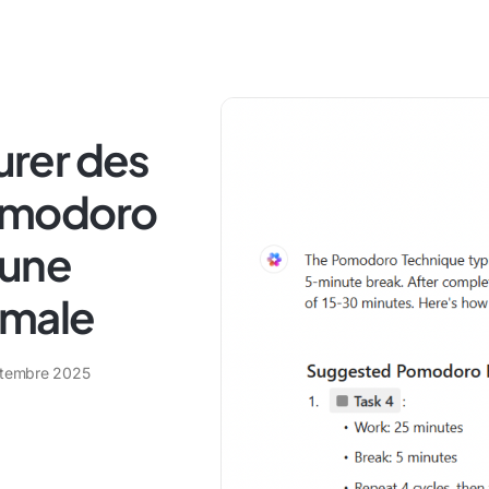
rer des
omodoro
 une
imale
tembre 2025