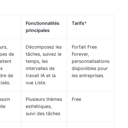
Fonctionnalités
Tarifs
*
principales
urs,
Décomposez les
Forfait Free
ipes de
tâches, suivez le
Forever,
aitent
temps, les
personnalisations
es
intervalles de
disponibles pour
dre de
travail IA et la
les entreprises.
isés.
vue Liste.
esoin
Plusieurs thèmes
Free
lle
esthétiques,
suivi des tâches