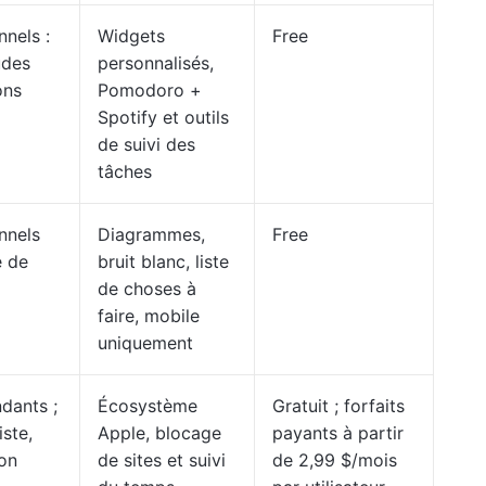
nnels :
Widgets
Free
udes
personnalisés,
ons
Pomodoro +
Spotify et outils
de suivi des
tâches
nnels
Diagrammes,
Free
e de
bruit blanc, liste
de choses à
faire, mobile
uniquement
dants ;
Écosystème
Gratuit ; forfaits
ste,
Apple, blocage
payants à partir
ion
de sites et suivi
de 2,99 $/mois