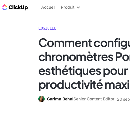
ClickUp Blog
Accueil
Produit
LOGICIEL
Comment configu
chronomètres P
esthétiques pour
productivité max
Garima Behal
Senior Content Editor
20 sep