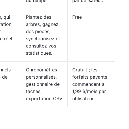
du temps
par utilisateur.
, qui
Plantez des
Free
ration
arbres, gagnez
n
des pièces,
 réel.
synchronisez et
consultez vos
statistiques.
nnels
Chronomètres
Gratuit ; les
e de
personnalisés,
forfaits payants
gestionnaire de
commencent à
tâches,
1,99 $/mois par
exportation CSV
utilisateur.