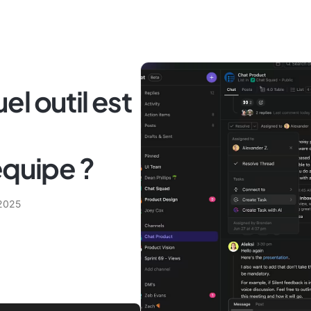
uel outil est
équipe ?
 2025