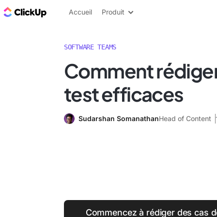
ClickUp Blog
Accueil
Produit
SOFTWARE TEAMS
Comment rédiger
test efficaces
Sudarshan Somanathan
Head of Content
Commencez à rédiger des cas de